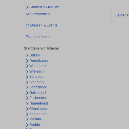
❯ Grundstück Kaufen
Alle Immobilien
Leider k
Messen & Events
Experten finden
Stadtteile von Rheine
❯ Dutum
❯ Dorenkamp
❯ Wadelheim
❯ Wietesch
❯ Bentlage
❯ Stadtberg
❯ Schotthock
❯ Gellendorf
❯ Eschendorf
❯ Hauenhorst
❯ Altenrheine
❯ Kanalhafen
❯ Mesum
❯ Rodde