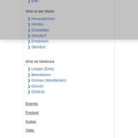
❯ Elte
Orte in der Nähe
❯ Neuenkirchen
❯ Hörstel
❯ Emsdetten
❯ Schüttorf
❯ Emsbüren
❯ Steinfurt
Orte im Umkreis
❯ Lingen (Ems)
❯ Ibbenbüren
❯ Gronau (Westfahlen)
❯ Greven
❯ Ochtrup
Events
Freizeit
Autos
Jobs