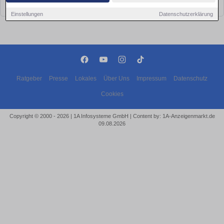
bald wieder vorbei!
Einstellungen
Datenschutzerklärung
Ratgeber
Presse
Lokales
Über Uns
Impressum
Datenschutz
Cookies
Copyright © 2000 - 2026 | 1A Infosysteme GmbH | Content by: 1A-Anzeigenmarkt.de
09.08.2026