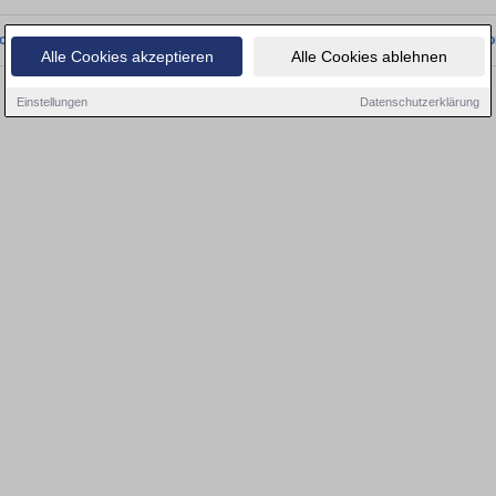
onnten wir derzeit keine passenden Objekte finden. Schauen Sie bald wieder vo
Alle Cookies akzeptieren
Alle Cookies ablehnen
Einstellungen
Datenschutzerklärung