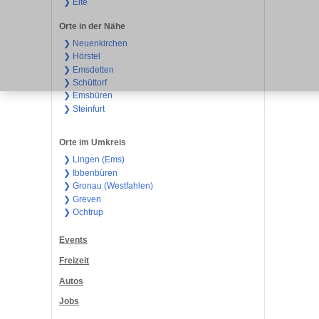
❯ Elte
Orte in der Nähe
❯ Neuenkirchen
❯ Hörstel
❯ Emsdetten
❯ Schüttorf
❯ Emsbüren
❯ Steinfurt
Orte im Umkreis
❯ Lingen (Ems)
❯ Ibbenbüren
❯ Gronau (Westfahlen)
❯ Greven
❯ Ochtrup
Events
Freizeit
Autos
Jobs