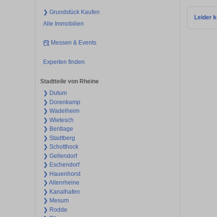
❯ Grundstück Kaufen
Leider k
Alle Immobilien
Messen & Events
Experten finden
Stadtteile von Rheine
❯ Dutum
❯ Dorenkamp
❯ Wadelheim
❯ Wietesch
❯ Bentlage
❯ Stadtberg
❯ Schotthock
❯ Gellendorf
❯ Eschendorf
❯ Hauenhorst
❯ Altenrheine
❯ Kanalhafen
❯ Mesum
❯ Rodde