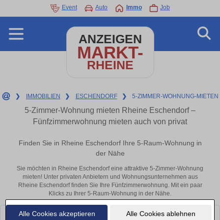
Event
Auto
Immo
Job
ANZEIGEN
MARKT-
RHEINE
❯
IMMOBILIEN
❯
ESCHENDORF
❯
5-ZIMMER-WOHNUNG-MIETEN
5-Zimmer-Wohnung mieten Rheine Eschendorf –
Fünfzimmerwohnung mieten auch von privat
Finden Sie in Rheine Eschendorf Ihre 5-Raum-Wohnung in
der Nähe
Sie möchten in Rheine Eschendorf eine attraktive 5-Zimmer-Wohnung
mieten! Unter privaten Anbietern und Wohnungsunternehmen aus
Rheine Eschendorf finden Sie Ihre Fünfzimmerwohnung. Mit ein paar
Klicks zu Ihrer 5-Raum-Wohnung in der Nähe.
Alle Cookies akzeptieren
Alle Cookies ablehnen
Leider konnten wir derzeit keine passenden Objekte finden. Schauen Sie