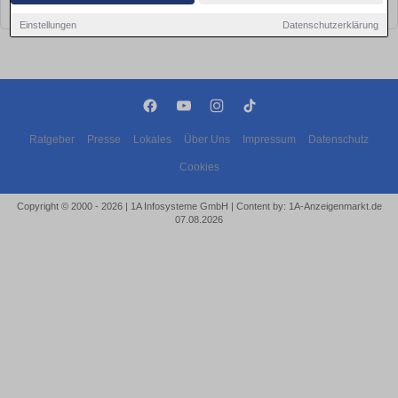
bald wieder vorbei!
Einstellungen
Datenschutzerklärung
Ratgeber
Presse
Lokales
Über Uns
Impressum
Datenschutz
Cookies
Copyright © 2000 - 2026 | 1A Infosysteme GmbH | Content by: 1A-Anzeigenmarkt.de
07.08.2026