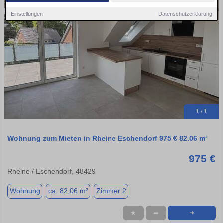
Einstellungen
Datenschutzerklärung
1 / 1
Wohnung zum Mieten in Rheine Eschendorf 975 € 82.06 m²
975 €
Rheine / Eschendorf, 48429
Wohnung
ca. 82,06 m²
Zimmer 2
★
➦
➜