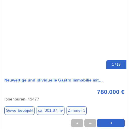
1 / 19
Neuwertige und idividuelle Gastro Immobilie mit…
780.000 €
Ibbenbüren, 49477
Gewerbeobjekt
ca. 301,87 m²
Zimmer 3
★
➦
➜