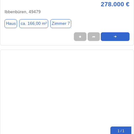
278.000 €
Ibbenbüren, 49479
Haus
ca. 166,00 m²
Zimmer 7
★
➦
➜
1 / 1