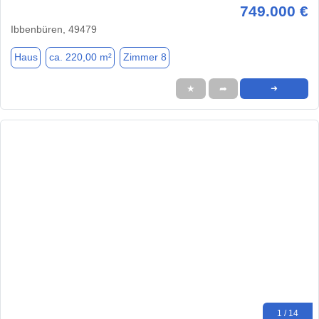
749.000 €
Ibbenbüren, 49479
Haus
ca. 220,00 m²
Zimmer 8
★
➦
➜
1 / 14