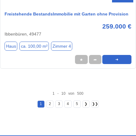
Freistehende BestandsImmobilie mit Garten ohne Provision
259.000 €
Ibbenbüren, 49477
Haus
ca. 100,00 m²
Zimmer 4
★
➦
➜
1 - 10 von 500
1
2
3
4
5
❯
❯❯