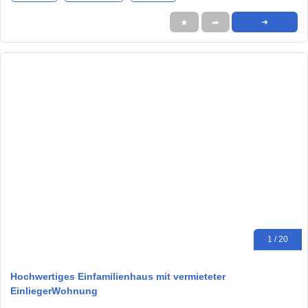
★
➦
➜
1 / 20
Hochwertiges Einfamilienhaus mit vermieteter
EinliegerWohnung