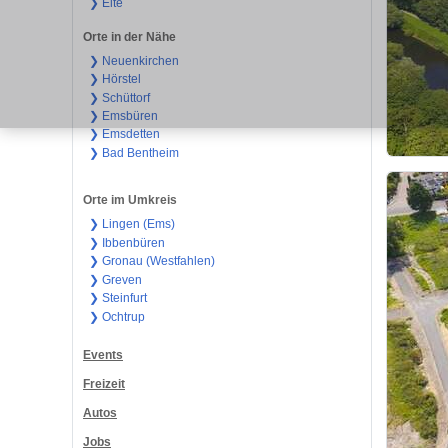
❯ Elte
Orte in der Nähe
❯ Neuenkirchen
❯ Hörstel
❯ Schüttorf
❯ Emsbüren
❯ Emsdetten
❯ Bad Bentheim
Orte im Umkreis
❯ Lingen (Ems)
❯ Ibbenbüren
❯ Gronau (Westfahlen)
❯ Greven
❯ Steinfurt
❯ Ochtrup
Events
Freizeit
Autos
Jobs