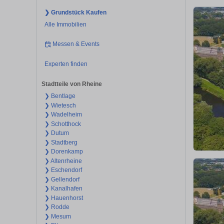
❯ Grundstück Kaufen
Alle Immobilien
Messen & Events
Experten finden
Stadtteile von Rheine
❯ Bentlage
❯ Wietesch
❯ Wadelheim
❯ Schotthock
❯ Dutum
❯ Stadtberg
❯ Dorenkamp
❯ Altenrheine
❯ Eschendorf
❯ Gellendorf
❯ Kanalhafen
❯ Hauenhorst
❯ Rodde
❯ Mesum