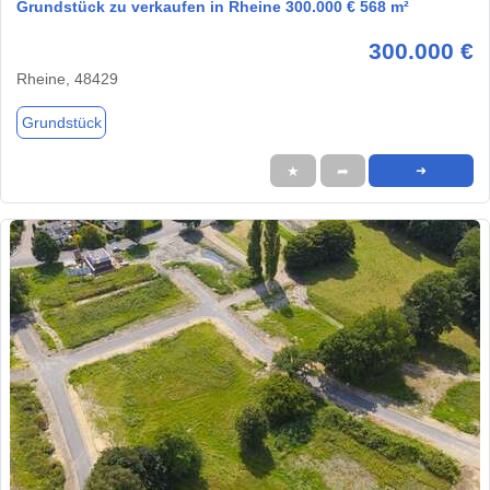
Grundstück zu verkaufen in Rheine 300.000 € 568 m²
300.000 €
Rheine, 48429
Grundstück
★
➦
➜