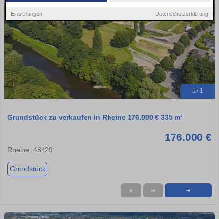
Einstellungen
Datenschutzerklärung
1 / 1
Grundstück zu verkaufen in Rheine 176.000 € 335 m²
176.000 €
Rheine, 48429
Grundstück
★
➦
➜