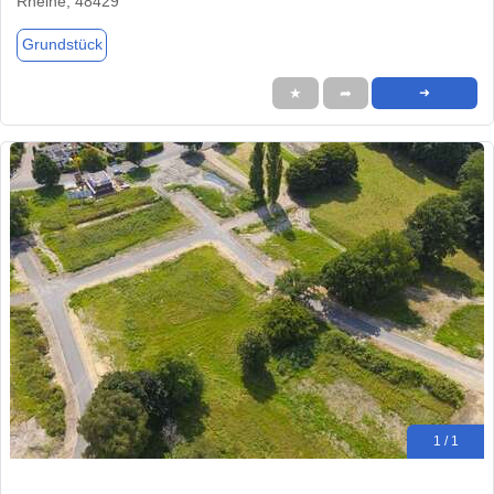
Rheine, 48429
Grundstück
★
➦
➜
1 / 1