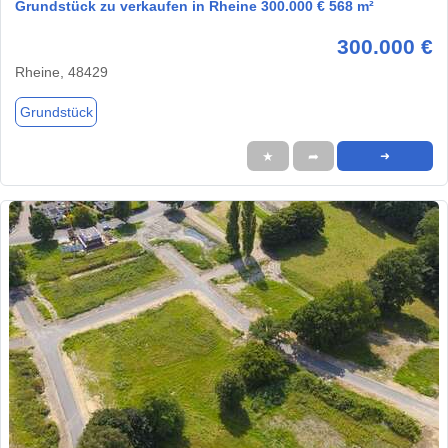
Grundstück zu verkaufen in Rheine 300.000 € 568 m²
300.000 €
Rheine, 48429
Grundstück
★
➦
➜