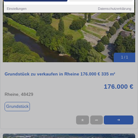
Einstellungen
Datenschutzerklärung
1 / 1
Grundstück zu verkaufen in Rheine 176.000 € 335 m²
176.000 €
Rheine, 48429
Grundstück
★
➦
➜