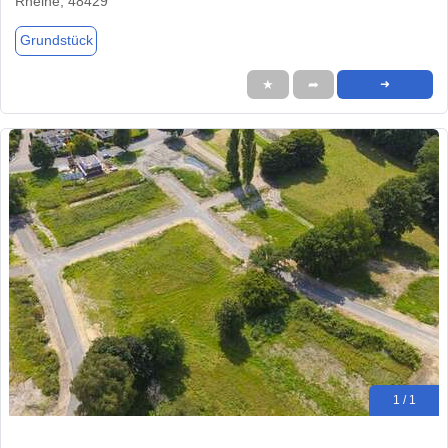
Rheine, 48429
Grundstück
★
➦
➜
1 / 1