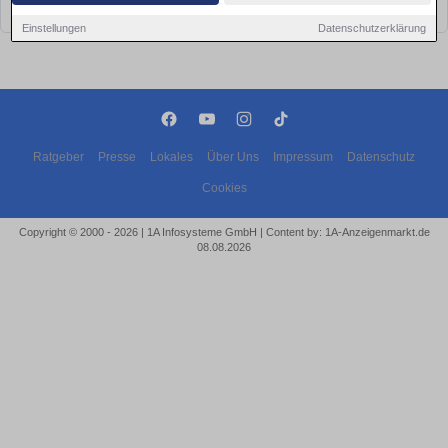
bald wieder vorbei!
Einstellungen
Datenschutzerklärung
Ratgeber
Presse
Lokales
Über Uns
Impressum
Datenschutz
Cookies
Copyright © 2000 - 2026 | 1A Infosysteme GmbH | Content by: 1A-Anzeigenmarkt.de
08.08.2026