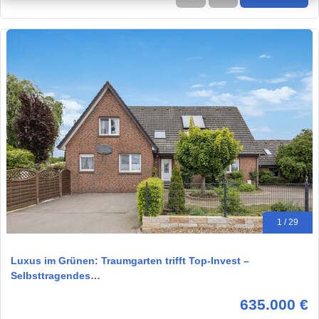
1 / 29
Luxus im Grünen: Traumgarten trifft Top-Invest –
Selbsttragendes…
635.000 €