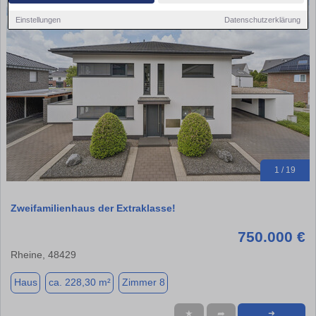
Einstellungen
Datenschutzerklärung
1 / 19
Zweifamilienhaus der Extraklasse!
750.000 €
Rheine, 48429
Haus
ca. 228,30 m²
Zimmer 8
★
➦
➜