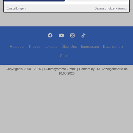
bald wieder vorbei!
Einstellungen
Datenschutzerklärung
Ratgeber
Presse
Lokales
Über Uns
Impressum
Datenschutz
Cookies
Copyright © 2000 - 2026 | 1A Infosysteme GmbH | Content by: 1A-Anzeigenmarkt.de
10.08.2026