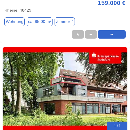
159.000 €
Rheine, 48429
Wohnung
ca. 95,00 m²
Zimmer 4
★
➦
➜
1 / 1