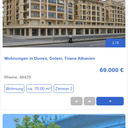
1 / 6
Wohnungen in Durres, Golem, Tirana Albanien
69.000 €
Rheine, 48429
Wohnung
ca. 70,00 m²
Zimmer 2
★
➦
➜