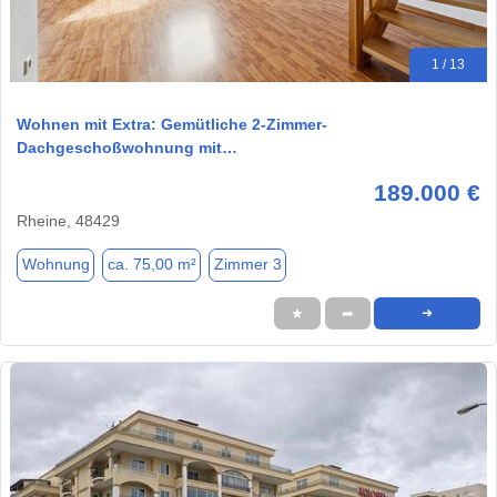
1 / 13
Wohnen mit Extra: Gemütliche 2-Zimmer-
Dachgeschoßwohnung mit…
189.000 €
Rheine, 48429
Wohnung
ca. 75,00 m²
Zimmer 3
★
➦
➜