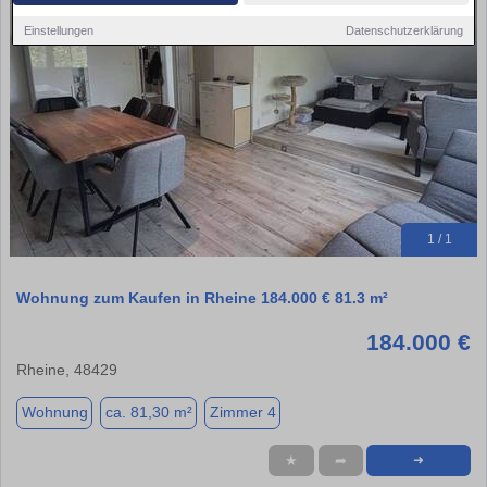
Einstellungen
Datenschutzerklärung
1 / 1
Wohnung zum Kaufen in Rheine 184.000 € 81.3 m²
184.000 €
Rheine, 48429
Wohnung
ca. 81,30 m²
Zimmer 4
★
➦
➜