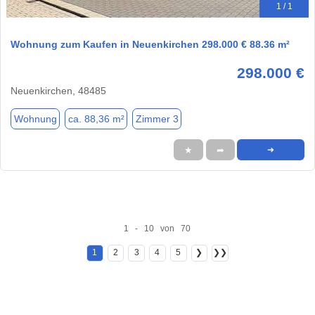
1 / 1
Wohnung zum Kaufen in Neuenkirchen 298.000 € 88.36 m²
298.000 €
Neuenkirchen, 48485
Wohnung
ca. 88,36 m²
Zimmer 3
★
➦
➜
1 - 10 von 70
1
2
3
4
5
❯
❯❯