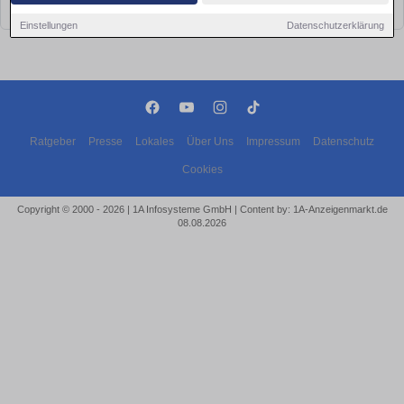
bald wieder vorbei!
Einstellungen
Datenschutzerklärung
Ratgeber
Presse
Lokales
Über Uns
Impressum
Datenschutz
Cookies
Copyright © 2000 - 2026 | 1A Infosysteme GmbH | Content by: 1A-Anzeigenmarkt.de
08.08.2026