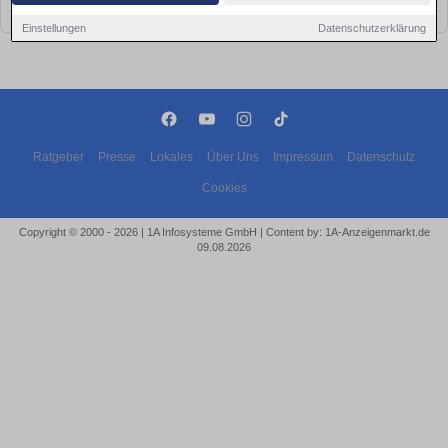
bald wieder vorbei!
Einstellungen
Datenschutzerklärung
Ratgeber
Presse
Lokales
Über Uns
Impressum
Datenschutz
Cookies
Copyright © 2000 - 2026 | 1A Infosysteme GmbH | Content by: 1A-Anzeigenmarkt.de
09.08.2026