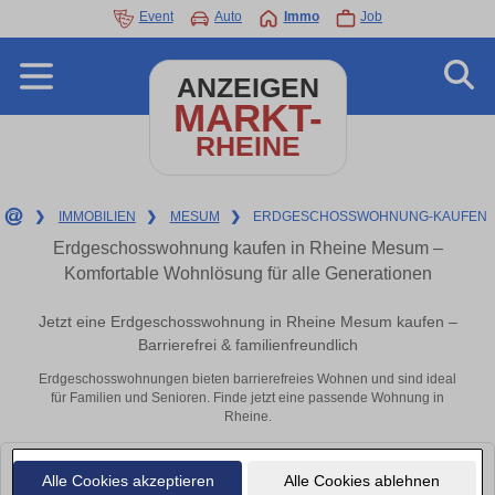
Event
Auto
Immo
Job
ANZEIGEN
MARKT-
RHEINE
❯
IMMOBILIEN
❯
MESUM
❯
ERDGESCHOSSWOHNUNG-KAUFEN
Erdgeschosswohnung kaufen in Rheine Mesum –
Komfortable Wohnlösung für alle Generationen
Jetzt eine Erdgeschosswohnung in Rheine Mesum kaufen –
Barrierefrei & familienfreundlich
Erdgeschosswohnungen bieten barrierefreies Wohnen und sind ideal
für Familien und Senioren. Finde jetzt eine passende Wohnung in
Rheine.
Leider konnten wir derzeit keine passenden Objekte finden. Schauen Sie
Alle Cookies akzeptieren
Alle Cookies ablehnen
bald wieder vorbei!