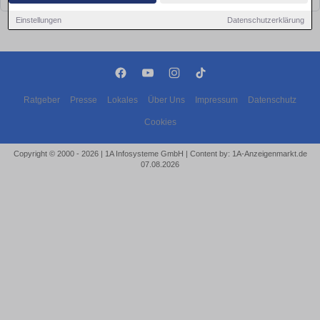
Einstellungen
Datenschutzerklärung
Ratgeber
Presse
Lokales
Über Uns
Impressum
Datenschutz
Cookies
Copyright © 2000 - 2026 | 1A Infosysteme GmbH | Content by: 1A-Anzeigenmarkt.de
07.08.2026