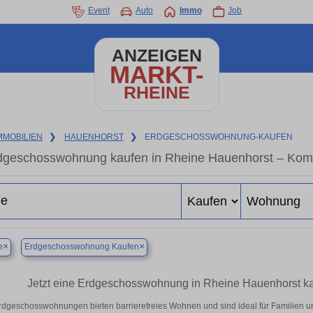
Event
Auto
Immo
Job
ANZEIGEN
MARKT-
RHEINE
MMOBILIEN
❯
HAUENHORST
❯
ERDGESCHOSSWOHNUNG-KAUFEN
dgeschosswohnung kaufen in Rheine Hauenhorst – Komfo
×
×
e
Erdgeschosswohnung Kaufen
Jetzt eine Erdgeschosswohnung in Rheine Hauenhorst kauf
rdgeschosswohnungen bieten barrierefreies Wohnen und sind ideal für Familien u