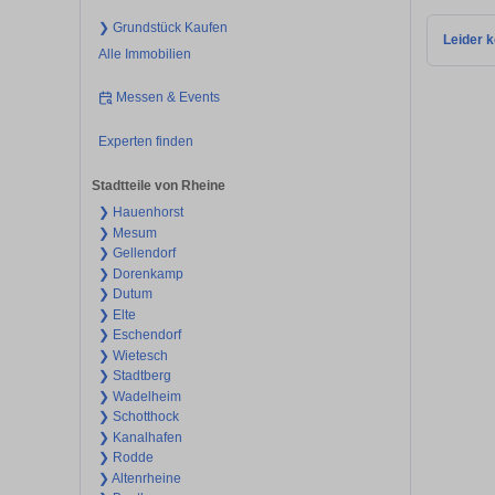
❯ Grundstück Kaufen
Leider k
Alle Immobilien
Messen & Events
Experten finden
Stadtteile von Rheine
❯ Hauenhorst
❯ Mesum
❯ Gellendorf
❯ Dorenkamp
❯ Dutum
❯ Elte
❯ Eschendorf
❯ Wietesch
❯ Stadtberg
❯ Wadelheim
❯ Schotthock
❯ Kanalhafen
❯ Rodde
❯ Altenrheine