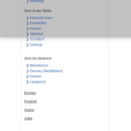
❯ Bentlage
Orte in der Nähe
❯ Neuenkirchen
❯ Emsdetten
❯ Hörstel
❯ Steinfurt
❯ Schüttorf
❯ Ochtrup
Orte im Umkreis
❯ Ibbenbüren
❯ Gronau (Westfahlen)
❯ Greven
❯ Lengerich
Events
Freizeit
Autos
Jobs