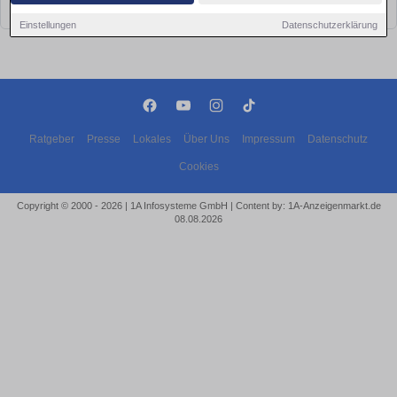
bald wieder vorbei!
Einstellungen
Datenschutzerklärung
Ratgeber
Presse
Lokales
Über Uns
Impressum
Datenschutz
Cookies
Copyright © 2000 - 2026 | 1A Infosysteme GmbH | Content by: 1A-Anzeigenmarkt.de
08.08.2026