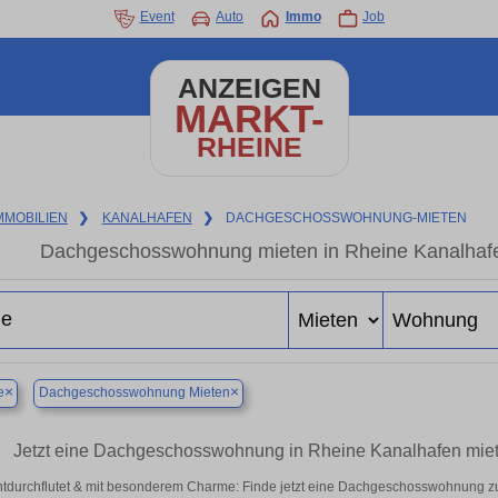
Event
Auto
Immo
Job
ANZEIGEN
MARKT-
RHEINE
MMOBILIEN
❯
KANALHAFEN
❯
DACHGESCHOSSWOHNUNG-MIETEN
Dachgeschosswohnung mieten in Rheine Kanalhafen
×
×
e
Dachgeschosswohnung Mieten
Jetzt eine Dachgeschosswohnung in Rheine Kanalhafen mi
htdurchflutet & mit besonderem Charme: Finde jetzt eine Dachgeschosswohnung zu