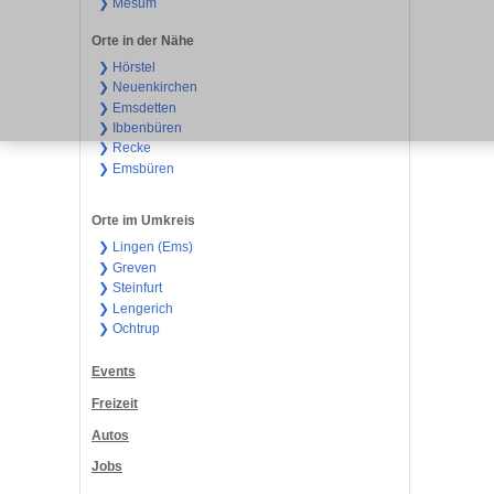
❯ Mesum
Orte in der Nähe
❯ Hörstel
❯ Neuenkirchen
❯ Emsdetten
❯ Ibbenbüren
❯ Recke
❯ Emsbüren
Orte im Umkreis
❯ Lingen (Ems)
❯ Greven
❯ Steinfurt
❯ Lengerich
❯ Ochtrup
Events
Freizeit
Autos
Jobs