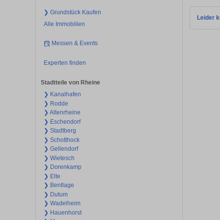
❯ Grundstück Kaufen
Leider k
Alle Immobilien
Messen & Events
Experten finden
Stadtteile von Rheine
❯ Kanalhafen
❯ Rodde
❯ Altenrheine
❯ Eschendorf
❯ Stadtberg
❯ Schotthock
❯ Gellendorf
❯ Wietesch
❯ Dorenkamp
❯ Elte
❯ Bentlage
❯ Dutum
❯ Wadelheim
❯ Hauenhorst