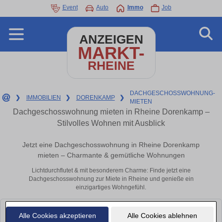
Event
Auto
Immo
Job
ANZEIGEN
MARKT-
RHEINE
DACHGESCHOSSWOHNUNG-
❯
IMMOBILIEN
❯
DORENKAMP
❯
MIETEN
Dachgeschosswohnung mieten in Rheine Dorenkamp –
Stilvolles Wohnen mit Ausblick
Jetzt eine Dachgeschosswohnung in Rheine Dorenkamp
mieten – Charmante & gemütliche Wohnungen
Lichtdurchflutet & mit besonderem Charme: Finde jetzt eine
Dachgeschosswohnung zur Miete in Rheine und genieße ein
einzigartiges Wohngefühl.
Leider konnten wir derzeit keine passenden Objekte finden. Schauen Sie
Alle Cookies akzeptieren
Alle Cookies ablehnen
bald wieder vorbei!