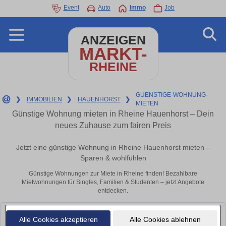
Event
Auto
Immo
Job
ANZEIGEN
MARKT-
RHEINE
GUENSTIGE-WOHNUNG-
❯
IMMOBILIEN
❯
HAUENHORST
❯
MIETEN
Günstige Wohnung mieten in Rheine Hauenhorst – Dein
neues Zuhause zum fairen Preis
Jetzt eine günstige Wohnung in Rheine Hauenhorst mieten –
Sparen & wohlfühlen
Günstige Wohnungen zur Miete in Rheine finden! Bezahlbare
Mietwohnungen für Singles, Familien & Studenten – jetzt Angebote
entdecken.
Leider konnten wir derzeit keine passenden Objekte finden. Schauen Sie
Alle Cookies akzeptieren
Alle Cookies ablehnen
bald wieder vorbei!