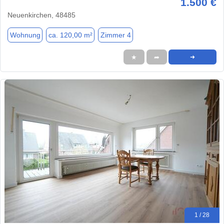
1.500 €
Neuenkirchen, 48485
Wohnung
ca. 120,00 m²
Zimmer 4
★
➦
➜
1 / 28