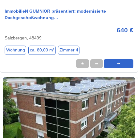
ImmobilieN GUMNIOR präsentiert: modernisierte
Dachgeschoßwohnung…
640 €
Salzbergen, 48499
Wohnung
ca. 80,00 m²
Zimmer 4
★
➦
➜