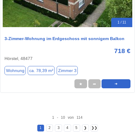
1 / 11
3-Zimmer-Wohnung im Erdgeschoss mit sonnigem Balkon
718 €
Hörstel, 48477
Wohnung
ca. 78,39 m²
Zimmer 3
★
➦
➜
1 - 10 von 114
1
2
3
4
5
❯
❯❯