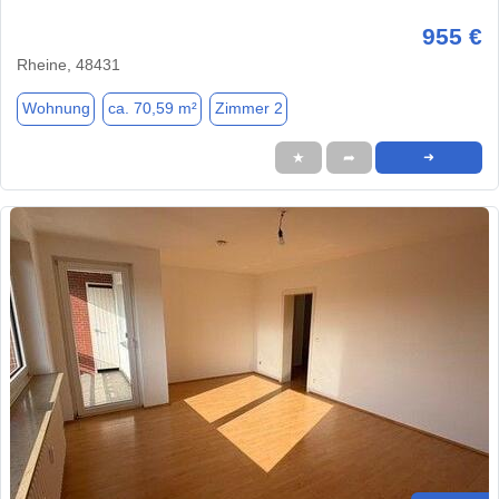
955 €
Rheine, 48431
Wohnung
ca. 70,59 m²
Zimmer 2
★
➦
➜