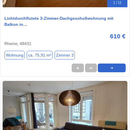
1 / 11
Lichtdurchflutete 3-Zimmer-Dachgeschoßwohnung mit
Balkon in…
610 €
Rheine, 48431
Wohnung
ca. 75,91 m²
Zimmer 3
★
➦
➜