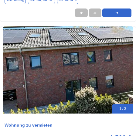
★
➦
➜
1 / 3
Wohnung zu vermieten