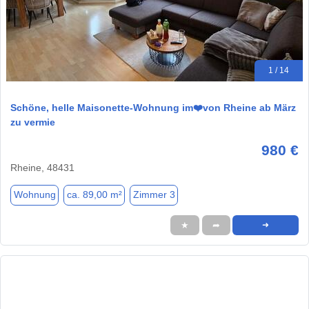
1 / 14
Schöne, helle Maisonette-Wohnung im❤️von Rheine ab März
zu vermie
980 €
Rheine, 48431
Wohnung
ca. 89,00 m²
Zimmer 3
★
➦
➜