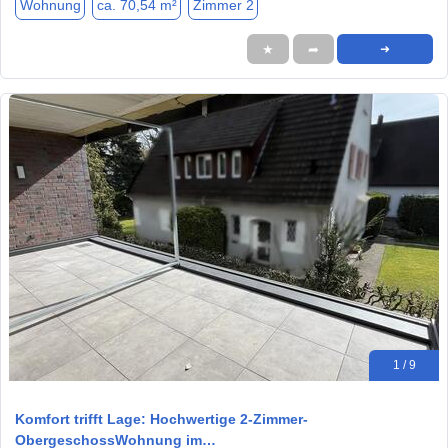
Wohnung
ca. 70,54 m²
Zimmer 2
★
➦
➜
1 / 9
Komfort trifft Lage: Hochwertige 2-Zimmer-
ObergeschossWohnung im…