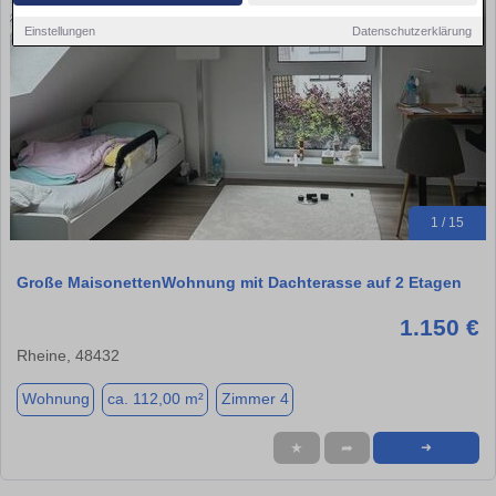
Einstellungen
Datenschutzerklärung
1 / 15
Große MaisonettenWohnung mit Dachterasse auf 2 Etagen
1.150 €
Rheine, 48432
Wohnung
ca. 112,00 m²
Zimmer 4
★
➦
➜