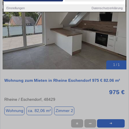
Einstellungen
Datenschutzerklärung
1 / 1
Wohnung zum Mieten in Rheine Eschendorf 975 € 82.06 m²
975 €
Rheine / Eschendorf, 48429
Wohnung
ca. 82,06 m²
Zimmer 2
★
➦
➜