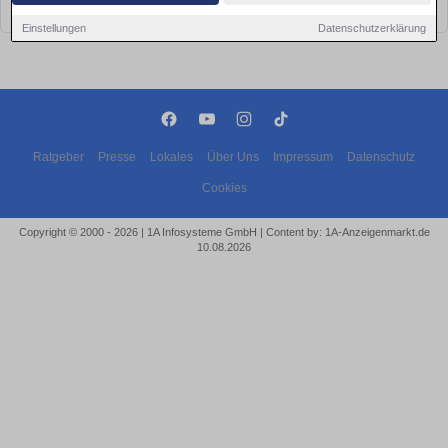
bald wieder vorbei!
Einstellungen
Datenschutzerklärung
Ratgeber
Presse
Lokales
Über Uns
Impressum
Datenschutz
Cookies
Copyright © 2000 - 2026 | 1A Infosysteme GmbH | Content by: 1A-Anzeigenmarkt.de
10.08.2026