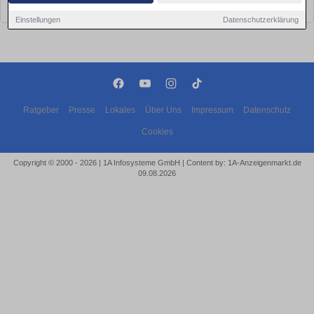
bald wieder vorbei!
Einstellungen
Datenschutzerklärung
Ratgeber
Presse
Lokales
Über Uns
Impressum
Datenschutz
Cookies
Copyright © 2000 - 2026 | 1A Infosysteme GmbH | Content by: 1A-Anzeigenmarkt.de
09.08.2026