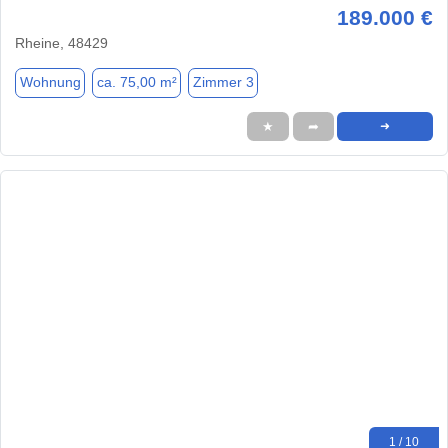
189.000 €
Rheine, 48429
Wohnung
ca. 75,00 m²
Zimmer 3
★
➦
➜
1 / 10