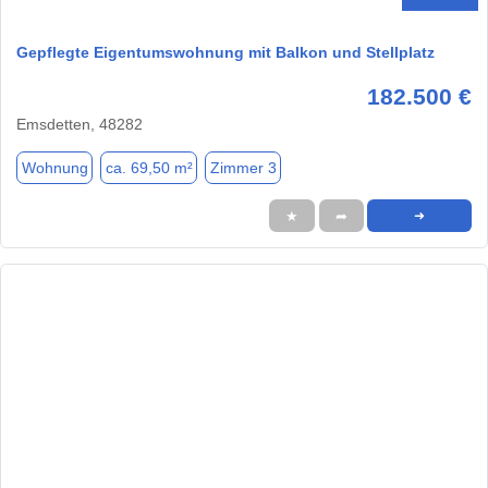
Gepflegte Eigentumswohnung mit Balkon und Stellplatz
182.500 €
Emsdetten, 48282
Wohnung
ca. 69,50 m²
Zimmer 3
★
➦
➜