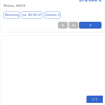
Rheine, 48429
Wohnung
ca. 89,08 m²
Zimmer 3
★
➦
➜
1 / 1