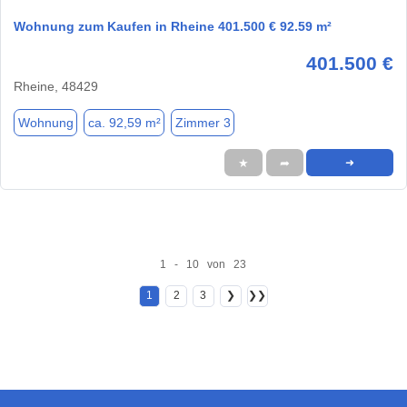
Wohnung zum Kaufen in Rheine 401.500 € 92.59 m²
401.500 €
Rheine, 48429
Wohnung
ca. 92,59 m²
Zimmer 3
★
➦
➜
1 - 10 von 23
1
2
3
❯
❯❯