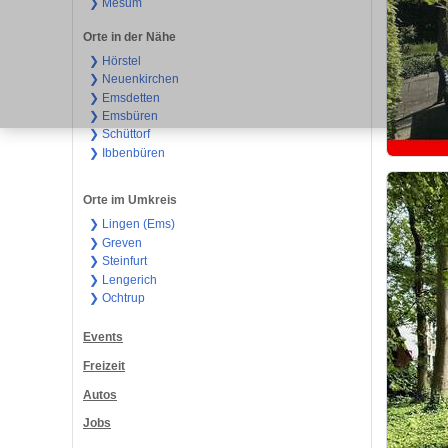
❯ Mesum
Orte in der Nähe
❯ Hörstel
❯ Neuenkirchen
❯ Emsdetten
❯ Emsbüren
❯ Schüttorf
❯ Ibbenbüren
Orte im Umkreis
❯ Lingen (Ems)
❯ Greven
❯ Steinfurt
❯ Lengerich
❯ Ochtrup
Events
Freizeit
Autos
Jobs