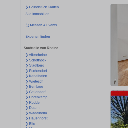
❯ Grundstück Kaufen
Alle Immobilien
Messen & Events
Experten finden
Stadtteile von Rheine
❯ Altenrheine
❯ Schotthock
❯ Stadtberg
❯ Eschendorf
❯ Kanalhafen
❯ Wietesch
❯ Bentlage
❯ Gellendorf
❯ Dorenkamp
❯ Rodde
❯ Dutum
❯ Wadelheim
❯ Hauenhorst
❯ Elte