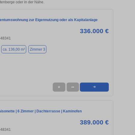
Altenberge oder in der Nähe.
entumswohnung zur Eigennutzung oder als Kapitalanlage
336.000 €
, 48341
ca. 136,00 m²
Zimmer 3
★
➦
➜
isonette | 6 Zimmer | Dachterrasse | Kaminofen
389.000 €
, 48341