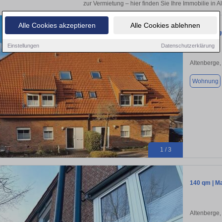
zur Vermietung – hier finden Sie Ihre Immobilie in 
Alle Cookies akzeptieren
Alle Cookies ablehnen
Schöne Eig
Einstellungen
Datenschutzerklärung
Altenberge
Wohnung
1 / 3
140 qm | Ma
Altenberge