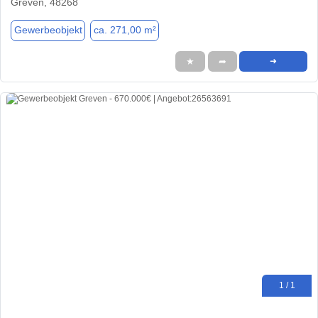
Greven, 48268
Gewerbeobjekt
ca. 271,00 m²
★
➦
➜
1 / 1