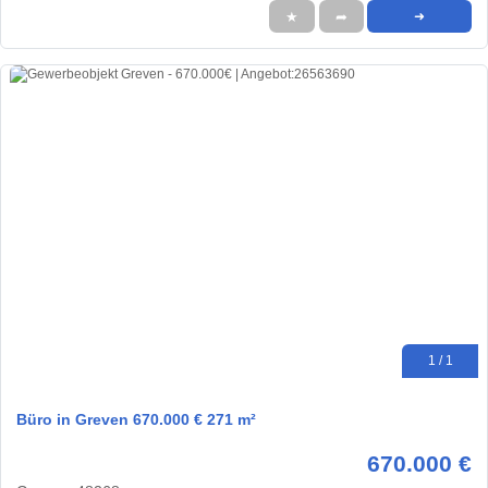
★
➦
➜
1 / 1
Büro in Greven 670.000 € 271 m²
670.000 €