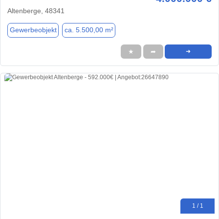
Altenberge, 48341
Gewerbeobjekt
ca. 5.500,00 m²
★
➦
➜
1 / 1