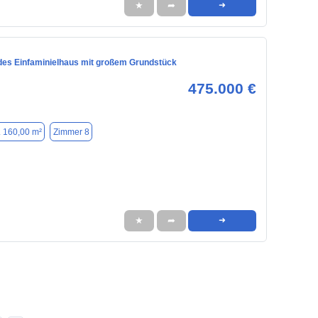
★
➦
➜
des Einfaminielhaus mit großem Grundstück
475.000 €
. 160,00 m²
Zimmer 8
★
➦
➜