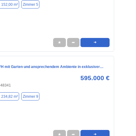
. 152,00 m²
Zimmer 5
★
➦
➜
H mit Garten und ansprechendem Ambiente in exklusiver…
595.000 €
, 48341
. 234,82 m²
Zimmer 9
★
➦
➜