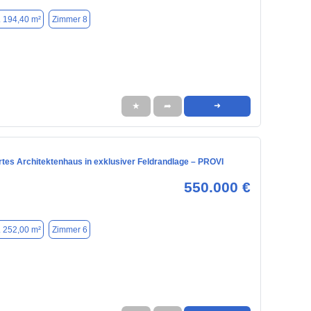
. 194,40 m²
Zimmer 8
★
➦
➜
rtes Architektenhaus in exklusiver Feldrandlage – PROVI
550.000 €
. 252,00 m²
Zimmer 6