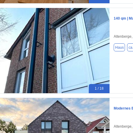
140 qm | Ma
Altenberge
Haus
ca
1 / 18
Modernes Ei
Altenberge