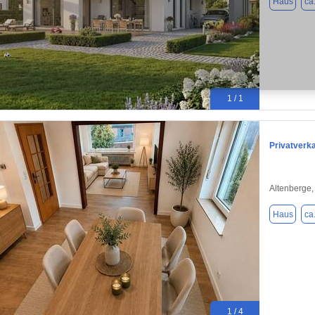
Haus
ca
1 / 1
Privatverka
Altenberge
Haus
ca
1 / 4