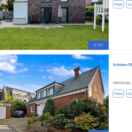
Haus
ca
1 / 17
Schönes EF
Altenberge
Haus
ca