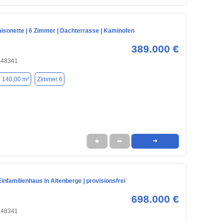
isonette | 6 Zimmer | Dachterrasse | Kaminofen
389.000 €
, 48341
. 140,00 m²
Zimmer 6
★
➦
➜
nfamilienhaus in Altenberge | provisionsfrei
698.000 €
, 48341