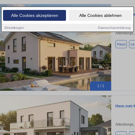
Haus zum K
Alle Cookies akzeptieren
Alle Cookies ablehnen
Einstellungen
Datenschutzerklärung
Altenberge
Haus
ca
1 / 1
Haus zum K
Altenberge