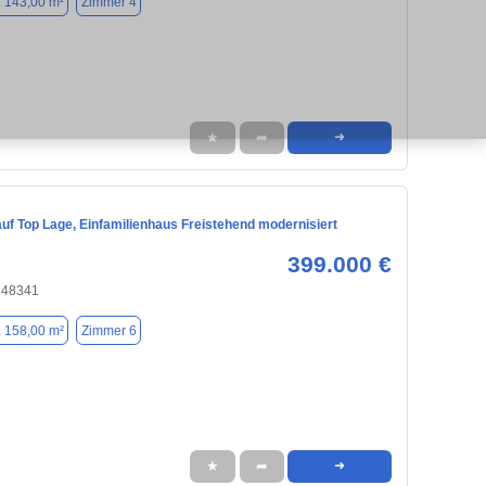
. 143,00 m²
Zimmer 4
★
➦
➜
uf Top Lage, Einfamilienhaus Freistehend modernisiert
399.000 €
, 48341
. 158,00 m²
Zimmer 6
★
➦
➜