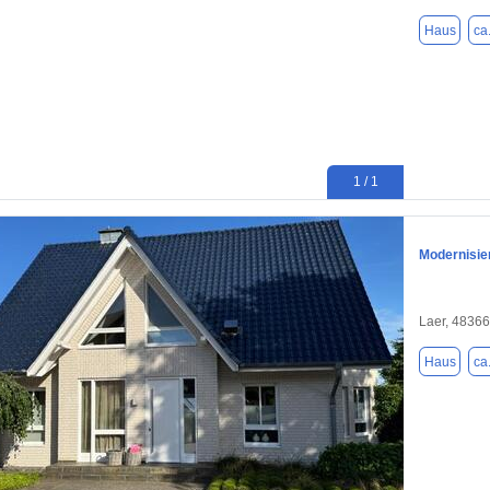
Haus
ca
1 / 1
Modernisie
Laer, 48366
Haus
ca