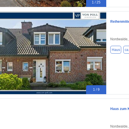
1 / 25
Reihenmitte
Nordwalde,
Haus
ca
1 / 9
Haus zum K
Nordwalde,