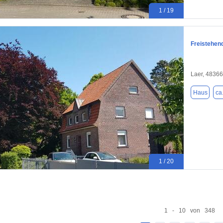
1 / 19
Freistehen
Laer, 48366
Haus
ca
1 / 20
1 - 10 von 348