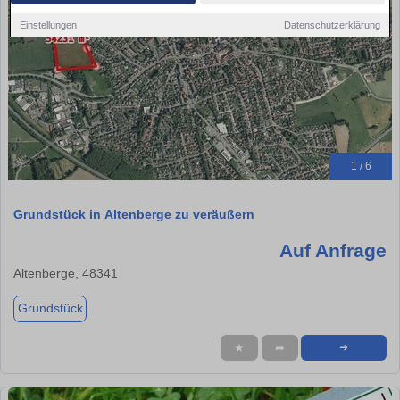
Einstellungen
Datenschutzerklärung
1 / 6
Grundstück in Altenberge zu veräußern
Auf Anfrage
Altenberge, 48341
Grundstück
★
➦
➜