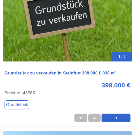
1 / 1
Grundstück zu verkaufen in Steinfurt 398.000 € 930 m²
398.000 €
Steinfurt, 48565
Grundstück
★
➦
➜