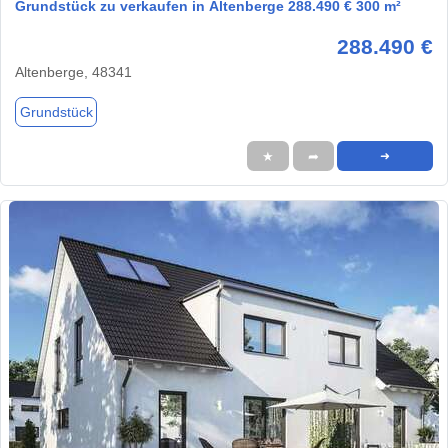
Grundstück zu verkaufen in Altenberge 288.490 € 300 m²
288.490 €
Altenberge, 48341
Grundstück
★
➦
➜