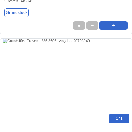
Greven, 48268
Grundstück
★
➦
➜
1 / 1