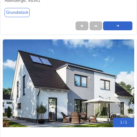
Altenberge, 48341
Grundstück
★
➦
➜
1 / 1