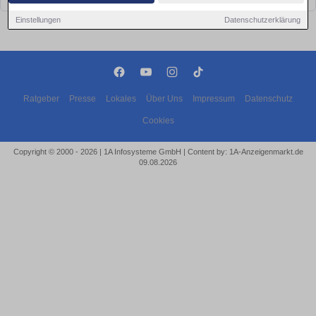
Einstellungen
Datenschutzerklärung
Ratgeber
Presse
Lokales
Über Uns
Impressum
Datenschutz
Cookies
Copyright © 2000 - 2026 | 1A Infosysteme GmbH | Content by: 1A-Anzeigenmarkt.de
09.08.2026