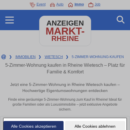
Event
Auto
Immo
Job
ANZEIGEN
MARKT-
RHEINE
❯
IMMOBILIEN
❯
WIETESCH
❯
5-ZIMMER-WOHNUNG-KAUFEN
5-Zimmer-Wohnung kaufen in Rheine Wietesch – Platz für
Familie & Komfort
Jetzt eine 5-Zimmer-Wohnung in Rheine Wietesch kaufen –
Hochwertige Eigentumswohnungen entdecken
Finde eine geräumige 5-Zimmer-Wohnung zum Kauf in Rheine! Ideal für
große Familien oder als Luxusimmobilie – jetzt exklusive Angebote
sichern.
Leider konnten wir derzeit keine passenden Objekte finden. Schauen Sie
Alle Cookies akzeptieren
Alle Cookies ablehnen
bald wieder vorbei!