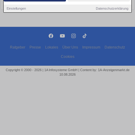
bald wieder vorbei!
Einstellungen
Datenschutzerklärung
Ratgeber
Presse
Lokales
Über Uns
Impressum
Datenschutz
Cookies
Copyright © 2000 - 2026 | 1A Infosysteme GmbH | Content by: 1A-Anzeigenmarkt.de
10.08.2026