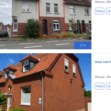
Rheine, 48
Haus
ca
1 / 1
Haus zum K
Rheine, 48
Haus
ca