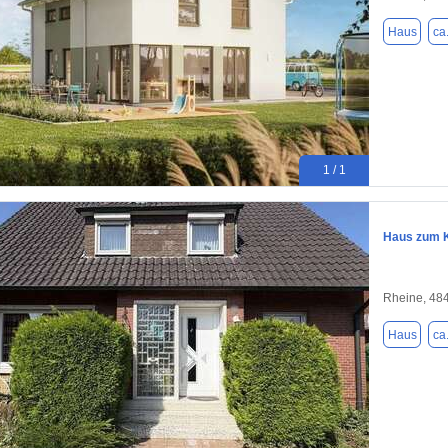
Haus
ca
1 / 1
Haus zum K
Rheine, 48
Haus
ca