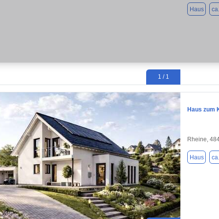
Haus
ca
1 / 1
Haus zum K
Rheine, 48
Haus
ca