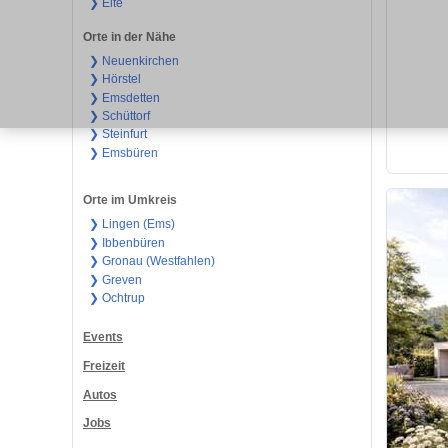
❯ Elte
Orte in der Nähe
❯ Neuenkirchen
❯ Hörstel
❯ Emsdetten
❯ Schüttorf
❯ Steinfurt
❯ Emsbüren
Orte im Umkreis
❯ Lingen (Ems)
❯ Ibbenbüren
❯ Gronau (Westfahlen)
❯ Greven
❯ Ochtrup
Events
Freizeit
Autos
Jobs