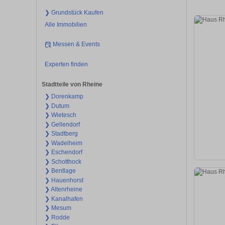
❯ Grundstück Kaufen
Alle Immobilien
Messen & Events
Experten finden
Stadtteile von Rheine
❯ Dorenkamp
❯ Dutum
❯ Wietesch
❯ Gellendorf
❯ Stadtberg
❯ Wadelheim
❯ Eschendorf
❯ Schotthock
❯ Bentlage
❯ Hauenhorst
❯ Altenrheine
❯ Kanalhafen
❯ Mesum
❯ Rodde