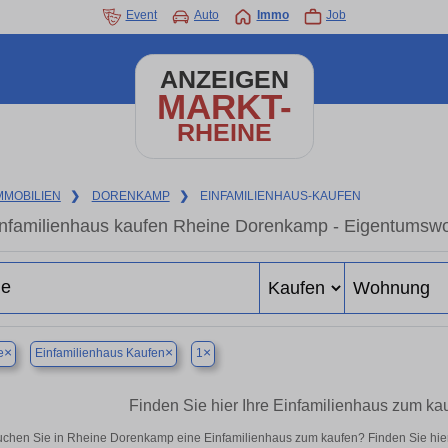
Event
Auto
Immo
Job
ANZEIGEN
MARKT-
RHEINE
MMOBILIEN
❯
DORENKAMP
❯
EINFAMILIENHAUS-KAUFEN
nfamilienhaus kaufen Rheine Dorenkamp - Eigentumswoh
×
×
×
e
Einfamilienhaus Kaufen
1
Finden Sie hier Ihre Einfamilienhaus zum k
chen Sie in Rheine Dorenkamp eine Einfamilienhaus zum kaufen? Finden Sie hie