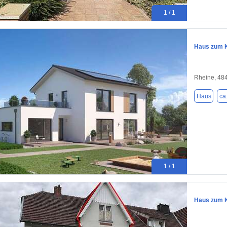
1 / 1
Haus zum K
Rheine, 48
Haus
ca
1 / 1
Haus zum K