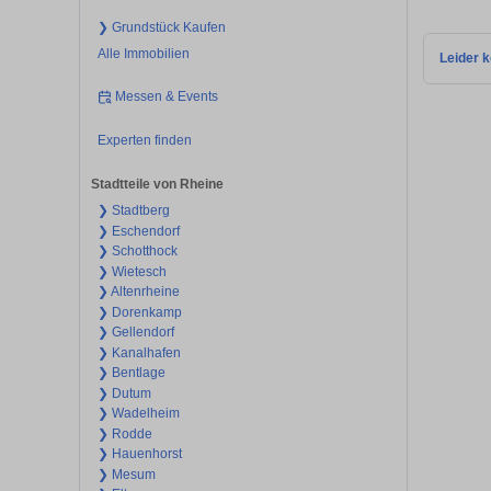
❯ Grundstück Kaufen
Alle Immobilien
Leider k
Messen & Events
Experten finden
Stadtteile von Rheine
❯ Stadtberg
❯ Eschendorf
❯ Schotthock
❯ Wietesch
❯ Altenrheine
❯ Dorenkamp
❯ Gellendorf
❯ Kanalhafen
❯ Bentlage
❯ Dutum
❯ Wadelheim
❯ Rodde
❯ Hauenhorst
❯ Mesum