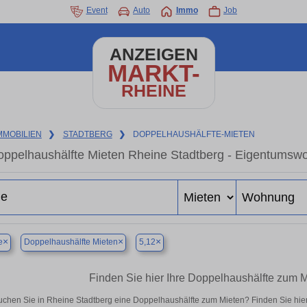
Event
Auto
Immo
Job
ANZEIGEN
MARKT-
RHEINE
MMOBILIEN
❯
STADTBERG
❯
DOPPELHAUSHÄLFTE-MIETEN
ppelhaushälfte Mieten Rheine Stadtberg - Eigentumswo
×
×
×
e
Doppelhaushälfte Mieten
5,12
Finden Sie hier Ihre Doppelhaushälfte zum M
uchen Sie in Rheine Stadtberg eine Doppelhaushälfte zum Mieten? Finden Sie hie