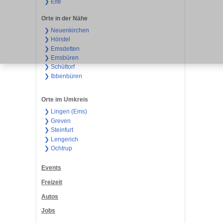
❯ Elte
Orte in der Nähe
❯ Neuenkirchen
❯ Hörstel
❯ Emsdetten
❯ Emsbüren
❯ Schüttorf
❯ Ibbenbüren
Orte im Umkreis
❯ Lingen (Ems)
❯ Greven
❯ Steinfurt
❯ Lengerich
❯ Ochtrup
Events
Freizeit
Autos
Jobs