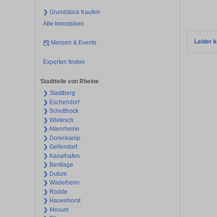
❯ Grundstück Kaufen
Alle Immobilien
Leider k
Messen & Events
Experten finden
Stadtteile von Rheine
❯ Stadtberg
❯ Eschendorf
❯ Schotthock
❯ Wietesch
❯ Altenrheine
❯ Dorenkamp
❯ Gellendorf
❯ Kanalhafen
❯ Bentlage
❯ Dutum
❯ Wadelheim
❯ Rodde
❯ Hauenhorst
❯ Mesum