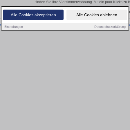
finden Sie Ihre Vierzimmerwohnung. Mit ein paar Klicks zu
Aktuelle Wohnung zum m
Alle Cookies akzeptieren
Alle Cookies ablehnen
onnten wir derzeit keine passenden Objekte finden. Schauen Sie bald wieder vo
Einstellungen
Datenschutzerklärung