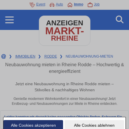
Event
Auto
Immo
Job
ANZEIGEN
MARKT-
RHEINE
❯
IMMOBILIEN
❯
RODDE
❯
NEUBAUWOHNUNG-MIETEN
Neubauwohnung mieten in Rheine Rodde – Hochwertig &
energieeffizient
Jetzt eine Neubauwohnung in Rheine Rodde mieten –
Stilvolles & nachhaltiges Wohnen
Genieße modernen Wohnkomfort in einer Neubauwohnung! Jetzt
Erstbezug- und Neubauwohnungen zur Miete in Rheine entdecken.
Leider konnten wir derzeit keine passenden Objekte finden. Schauen Sie
bald wieder vorbei!
Alle Cookies akzeptieren
Alle Cookies ablehnen