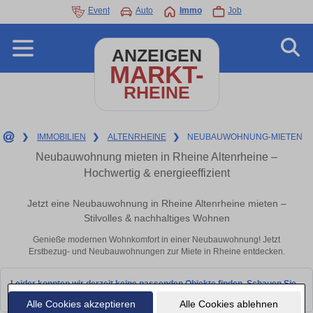
Event
Auto
Immo
Job
ANZEIGEN
MARKT-
RHEINE
❯
IMMOBILIEN
❯
ALTENRHEINE
❯
NEUBAUWOHNUNG-MIETEN
Neubauwohnung mieten in Rheine Altenrheine –
Hochwertig & energieeffizient
Jetzt eine Neubauwohnung in Rheine Altenrheine mieten –
Stilvolles & nachhaltiges Wohnen
Genieße modernen Wohnkomfort in einer Neubauwohnung! Jetzt
Erstbezug- und Neubauwohnungen zur Miete in Rheine entdecken.
Leider konnten wir derzeit keine passenden Objekte finden. Schauen Sie
bald wieder vorbei!
Alle Cookies akzeptieren
Alle Cookies ablehnen