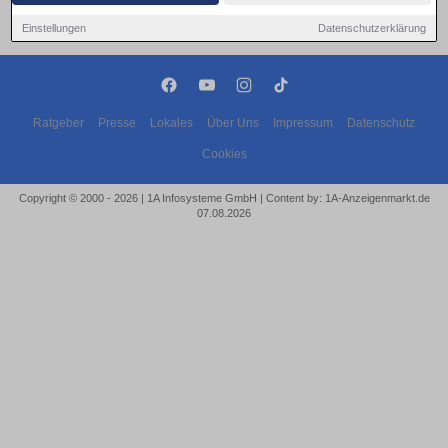
Einstellungen
Datenschutzerklärung
Ratgeber
Presse
Lokales
Über Uns
Impressum
Datenschutz
Cookies
Copyright © 2000 - 2026 | 1A Infosysteme GmbH | Content by: 1A-Anzeigenmarkt.de
07.08.2026