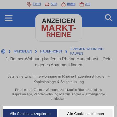
Event
Auto
Immo
Job
ANZEIGEN
MARKT-
RHEINE
1-ZIMMER-WOHNUNG-
❯
IMMOBILIEN
❯
HAUENHORST
❯
KAUFEN
1-Zimmer-Wohnung kaufen in Rheine Hauenhorst – Dein
eigenes Apartment finden
Jetzt eine Einzimmerwohnung in Rheine Hauenhorst kaufen –
Kapitalanlage & Selbstnutzung
Finde eine 1-Zimmer-Wohnung zum Kauf in Rheine! Ideal als
Kapitalanlage, Pendlerwohnung oder für Singles – jetzt Angebote
entdecken.
Leider konnten wir derzeit keine passenden Objekte finden. Schauen Sie
Alle Cookies akzeptieren
Alle Cookies ablehnen
bald wieder vorbei!