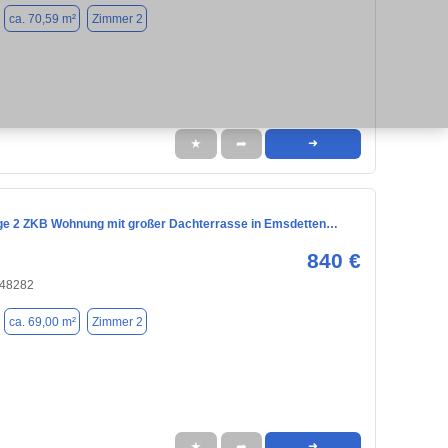
ca. 70,59 m²
Zimmer 2
★
➦
➜
ge 2 ZKB Wohnung mit großer Dachterrasse in Emsdetten…
840 €
 48282
ca. 69,00 m²
Zimmer 2
★
➦
➜