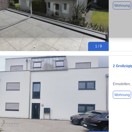
Wohnung
1 / 9
2 Großzügi
Emsdetten,
Wohnung