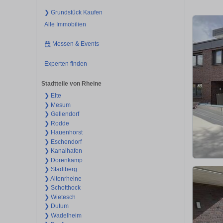
❯ Grundstück Kaufen
Alle Immobilien
Messen & Events
Experten finden
Stadtteile von Rheine
❯ Elte
❯ Mesum
❯ Gellendorf
❯ Rodde
❯ Hauenhorst
❯ Eschendorf
❯ Kanalhafen
❯ Dorenkamp
❯ Stadtberg
❯ Altenrheine
❯ Schotthock
❯ Wietesch
❯ Dutum
❯ Wadelheim