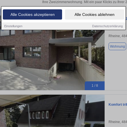
Ihre Zweizimmerwohnung. Mit ein paar Klicks zu Ihre
Alle Cookies akzeptieren
Alle Cookies ablehnen
Attraktive
Einstellungen
Datenschutzerklärung
Rheine, 48
Wohnung
1 / 8
Komfort tr
Rheine, 48