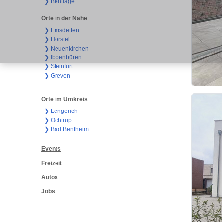
❯ Bentlage
Orte in der Nähe
❯ Emsdetten
❯ Hörstel
❯ Neuenkirchen
❯ Ibbenbüren
❯ Steinfurt
❯ Greven
Orte im Umkreis
❯ Lengerich
❯ Ochtrup
❯ Bad Bentheim
Events
Freizeit
Autos
Jobs