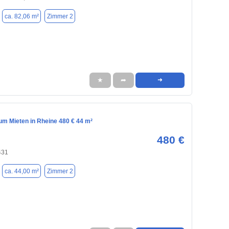
ca. 82,06 m²
Zimmer 2
★
➦
➜
m Mieten in Rheine 480 € 44 m²
480 €
431
ca. 44,00 m²
Zimmer 2