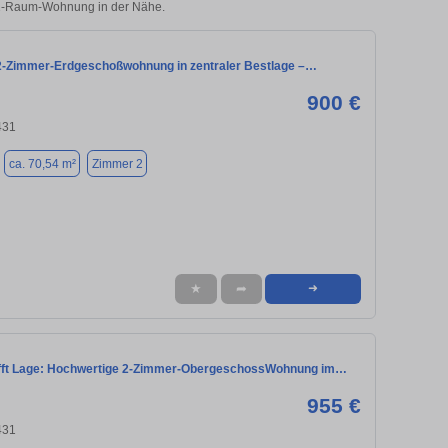
r 2-Raum-Wohnung in der Nähe.
 2-Zimmer-Erdgeschoßwohnung in zentraler Bestlage –…
900 €
431
ca. 70,54 m²
Zimmer 2
★
➦
➜
ifft Lage: Hochwertige 2-Zimmer-ObergeschossWohnung im…
955 €
431