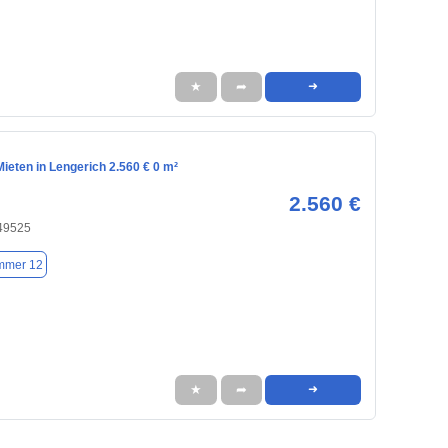
★
➦
➜
ieten in Lengerich 2.560 € 0 m²
2.560 €
 49525
mmer 12
★
➦
➜