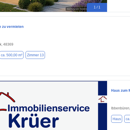
1 / 1
e zu vermieten
k, 48369
ca. 500,00 m²
Zimmer 13
Haus zum M
Ibbenbüren
Haus
ca