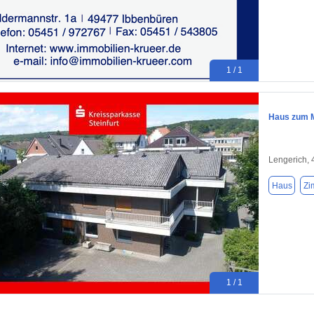
1 / 1
Haus zum M
Lengerich,
Haus
Zi
1 / 1