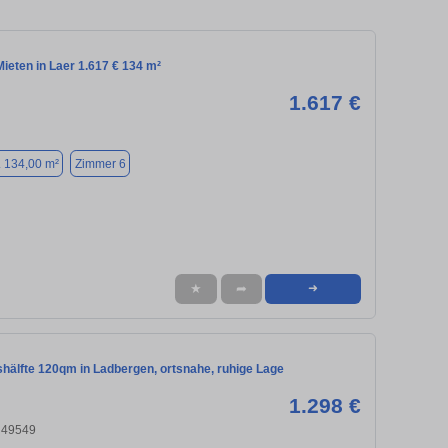
ieten in Laer 1.617 € 134 m²
1.617 €
. 134,00 m²
Zimmer 6
★
➦
➜
hälfte 120qm in Ladbergen, ortsnahe, ruhige Lage
1.298 €
 49549