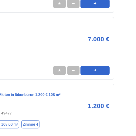
★
➦
➜
7.000 €
★
➦
➜
ieten in Ibbenbüren 1.200 € 108 m²
1.200 €
, 49477
. 108,00 m²
Zimmer 4