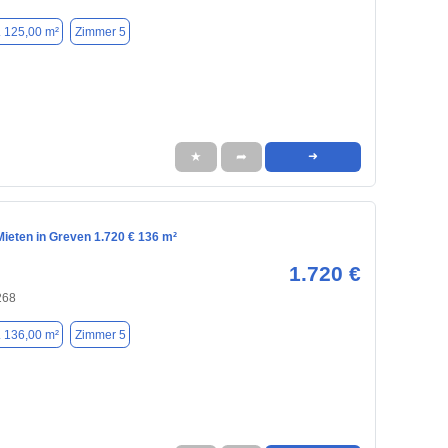
. 125,00 m²
Zimmer 5
★
➦
➜
ieten in Greven 1.720 € 136 m²
1.720 €
268
. 136,00 m²
Zimmer 5