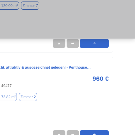
. 120,00 m²
Zimmer 7
★
➦
➜
ht, attraktiv & ausgezeichnet gelegen! - Penthouse…
960 €
, 49477
. 73,82 m²
Zimmer 2
★
➦
➜