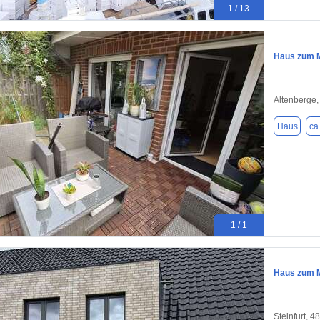
1 / 13
Haus zum M
Altenberge
Haus
ca
1 / 1
Haus zum Mi
Steinfurt, 4