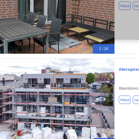
Haus
ca
1 / 16
Altersgerec
Ibbenbüren
Haus
ca