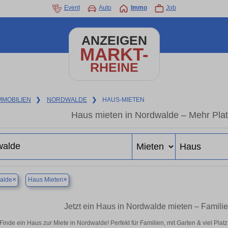
Event
Auto
Immo
Job
ANZEIGEN
MARKT-
RHEINE
MMOBILIEN
❯
NORDWALDE
❯
HAUS-MIETEN
Haus mieten in Nordwalde – Mehr Pla
×
×
alde
Haus Mieten
Jetzt ein Haus in Nordwalde mieten – Famili
Finde ein Haus zur Miete in Nordwalde! Perfekt für Familien, mit Garten & viel Pla