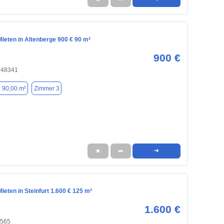
ieten in Altenberge 900 € 90 m²
900 €
, 48341
. 90,00 m²
Zimmer 3
★
➦
➜
eten in Steinfurt 1.600 € 125 m²
1.600 €
8565