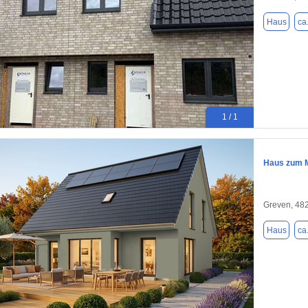
Haus
ca
1 / 1
Haus zum M
Greven, 48
Haus
ca