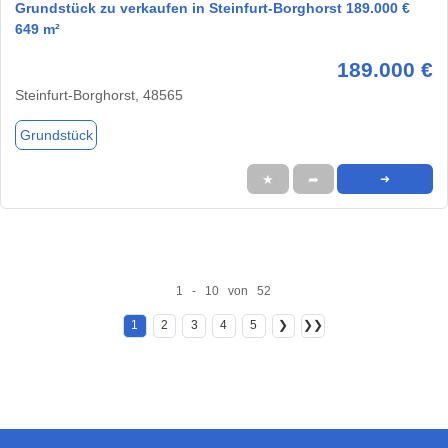
Grundstück zu verkaufen in Steinfurt-Borghorst 189.000 €
649 m²
189.000 €
Steinfurt-Borghorst, 48565
Grundstück
★
➦
➜
1 - 10 von 52
1
2
3
4
5
❯
❯❯