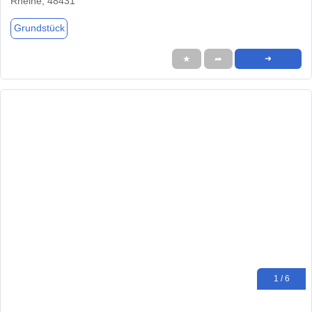
Rheine, 48431
Grundstück
★
➦
➜
1 / 6