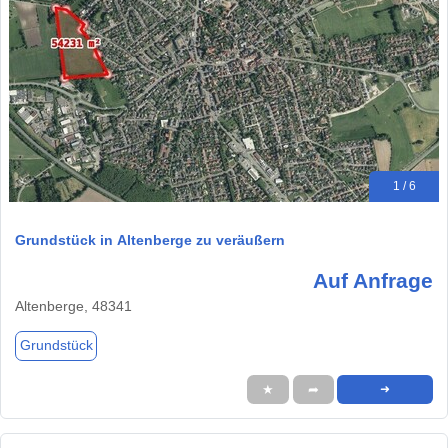
1 / 6
Grundstück in Altenberge zu veräußern
Auf Anfrage
Altenberge, 48341
Grundstück
★
➦
➜