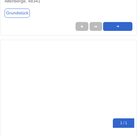
Altenberge, 48341
Grundstück
★
➦
➜
1 / 1