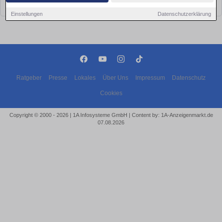
bald wieder vorbei!
Einstellungen
Datenschutzerklärung
Ratgeber
Presse
Lokales
Über Uns
Impressum
Datenschutz
Cookies
Copyright © 2000 - 2026 | 1A Infosysteme GmbH | Content by: 1A-Anzeigenmarkt.de
07.08.2026