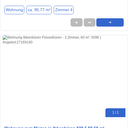
Wohnung
ca. 95,77 m²
Zimmer 4
★
➦
➜
1 / 1