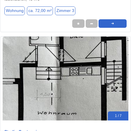
Wohnung
ca. 72,00 m²
Zimmer 3
★
➦
➜
1 / 7