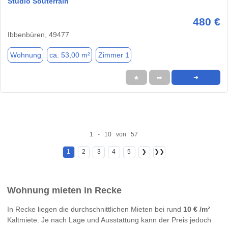
Studio Souterrain
480 €
Ibbenbüren, 49477
Wohnung
ca. 53,00 m²
Zimmer 1
★
➦
➜
1 - 10 von 57
1
2
3
4
5
❯
❯❯
Wohnung mieten in Recke
In Recke liegen die durchschnittlichen Mieten bei rund
10 € /m²
Kaltmiete. Je nach Lage und Ausstattung kann der Preis jedoch