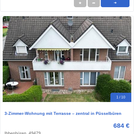
★
➦
➜
1 / 10
3-Zimmer-Wohnung mit Terrasse – zentral in Püsselbüren
684 €
Ibbenbüren, 49479