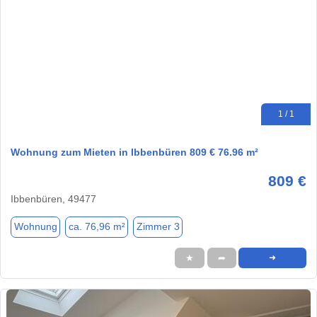
1 / 1
Wohnung zum Mieten in Ibbenbüren 809 € 76.96 m²
809 €
Ibbenbüren, 49477
Wohnung
ca. 76,96 m²
Zimmer 3
★
➦
➜