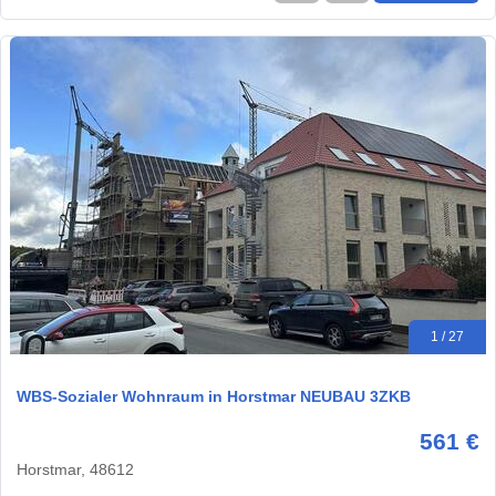
1 / 27
WBS-Sozialer Wohnraum in Horstmar NEUBAU 3ZKB
561 €
Horstmar, 48612