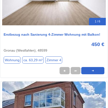
1 / 6
Erstbezug nach Sanierung 4-Zimmer Wohnung mit Balkon!
450 €
Gronau (Westfahlen), 48599
Wohnung
ca. 63,29 m²
Zimmer 4
★
➦
➜