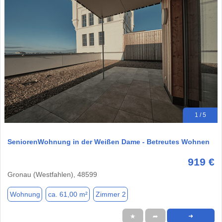
1 / 5
SeniorenWohnung in der Weißen Dame - Betreutes Wohnen
919 €
Gronau (Westfahlen), 48599
Wohnung
ca. 61,00 m²
Zimmer 2
★
➦
➜