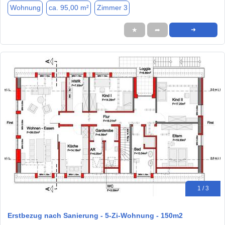
Wohnung
ca. 95,00 m²
Zimmer 3
★
➦
➜
1 / 3
Erstbezug nach Sanierung - 5-Zi-Wohnung - 150m2