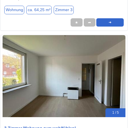
Wohnung
ca. 64,25 m²
Zimmer 3
★
➦
➜
1 / 5