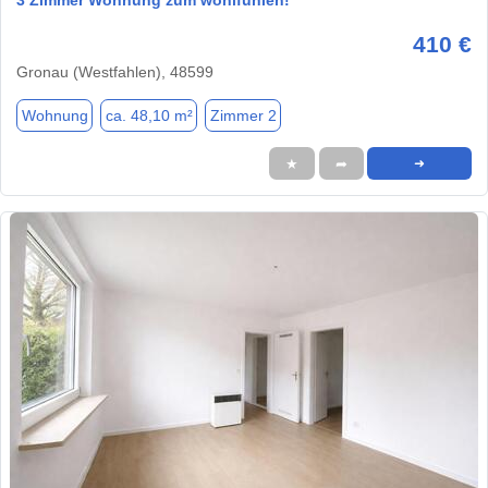
3 Zimmer Wohnung zum wohlfühlen!
410 €
Gronau (Westfahlen), 48599
Wohnung
ca. 48,10 m²
Zimmer 2
★
➦
➜