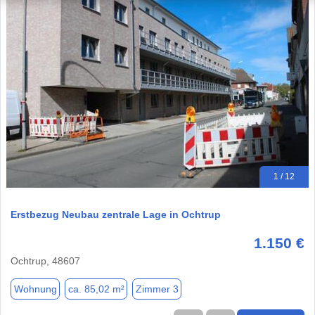
1 / 12
Erstbezug Neubau zentrale Lage in Ochtrup
1.150 €
Ochtrup, 48607
Wohnung
ca. 85,02 m²
Zimmer 3