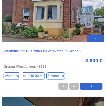
1 / 5
Stadtvilla mit 10 Zimmer zu vermieten in Gronau
3.600 €
Gronau (Westfahlen), 48599
Wohnung
ca. 240,00 m²
Zimmer 10
★
➦
➜