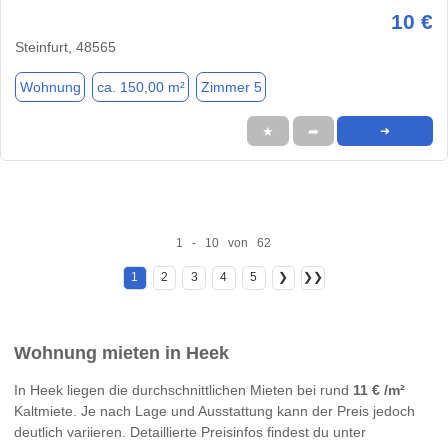
10 €
Steinfurt, 48565
Wohnung
ca. 150,00 m²
Zimmer 5
★
➦
➜
1 - 10 von 62
1
2
3
4
5
❯
❯❯
Wohnung mieten in Heek
In Heek liegen die durchschnittlichen Mieten bei rund
11 € /m²
Kaltmiete. Je nach Lage und Ausstattung kann der Preis jedoch
deutlich variieren. Detaillierte Preisinfos findest du unter