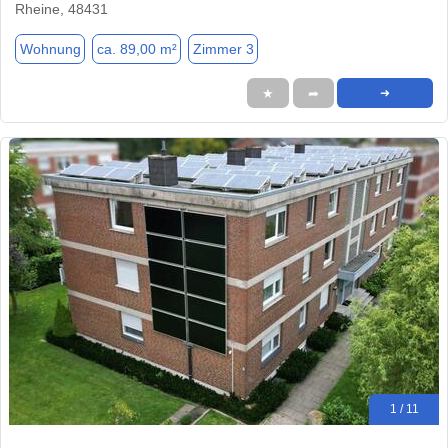
Rheine, 48431
Wohnung
ca. 89,00 m²
Zimmer 3
★
➦
➜
1 / 11