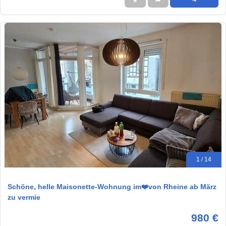
★
➦
➜
1 / 14
Schöne, helle Maisonette-Wohnung im❤️von Rheine ab März
zu vermie
980 €