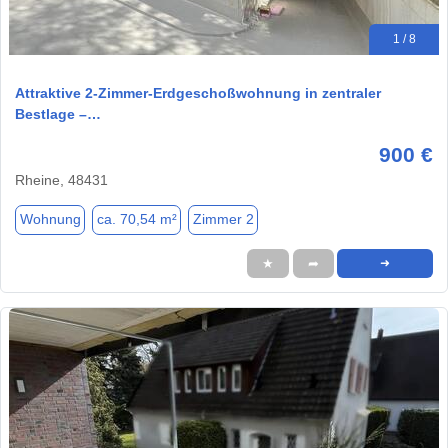
1 / 8
Attraktive 2-Zimmer-Erdgeschoßwohnung in zentraler
Bestlage –…
900 €
Rheine, 48431
Wohnung
ca. 70,54 m²
Zimmer 2
★
➦
➜