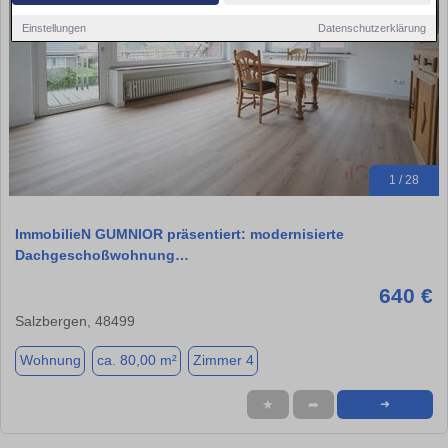
Einstellungen
Datenschutzerklärung
1 / 28
ImmobilieN GUMNIOR präsentiert: modernisierte
Dachgeschoßwohnung…
640 €
Salzbergen, 48499
Wohnung
ca. 80,00 m²
Zimmer 4
★
➦
➜