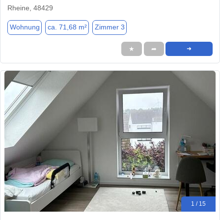
Rheine, 48429
Wohnung
ca. 71,68 m²
Zimmer 3
★
➦
➜
1 / 15