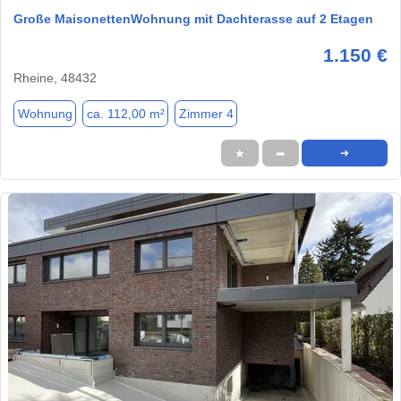
Große MaisonettenWohnung mit Dachterasse auf 2 Etagen
1.150 €
Rheine, 48432
Wohnung
ca. 112,00 m²
Zimmer 4
★
➦
➜