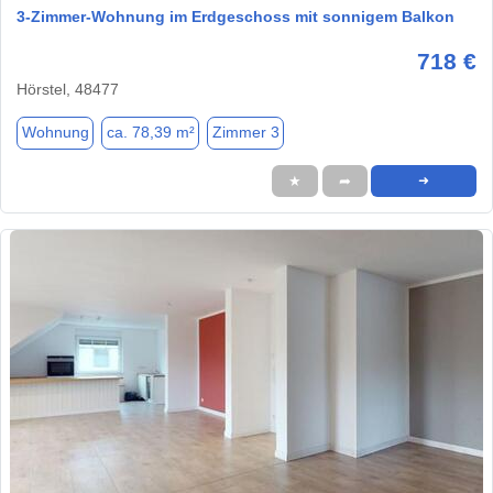
3-Zimmer-Wohnung im Erdgeschoss mit sonnigem Balkon
718 €
Hörstel, 48477
Wohnung
ca. 78,39 m²
Zimmer 3
★
➦
➜