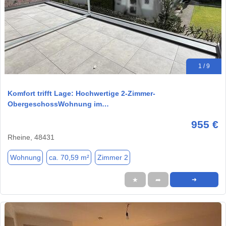
1 / 9
Komfort trifft Lage: Hochwertige 2-Zimmer-
ObergeschossWohnung im…
955 €
Rheine, 48431
Wohnung
ca. 70,59 m²
Zimmer 2
★
➦
➜