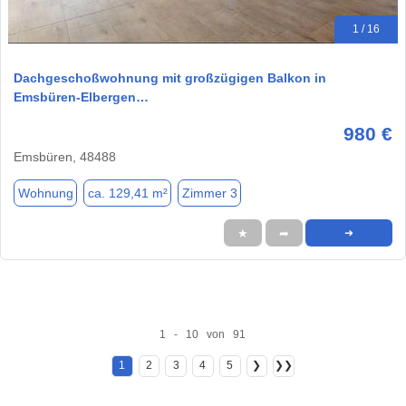
1 / 16
Dachgeschoßwohnung mit großzügigen Balkon in
Emsbüren-Elbergen…
980 €
Emsbüren, 48488
Wohnung
ca. 129,41 m²
Zimmer 3
★
➦
➜
1 - 10 von 91
1
2
3
4
5
❯
❯❯