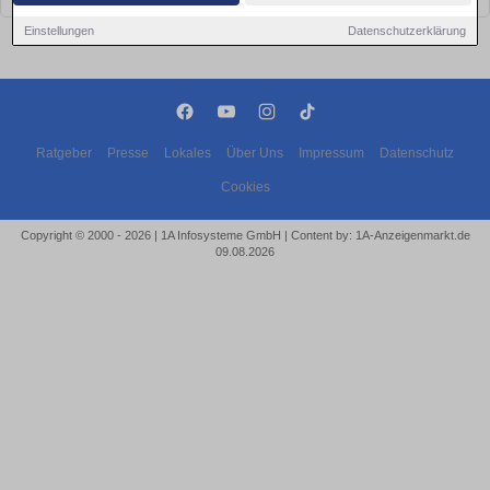
Einstellungen
Datenschutzerklärung
Ratgeber
Presse
Lokales
Über Uns
Impressum
Datenschutz
Cookies
Copyright © 2000 - 2026 | 1A Infosysteme GmbH | Content by: 1A-Anzeigenmarkt.de
09.08.2026