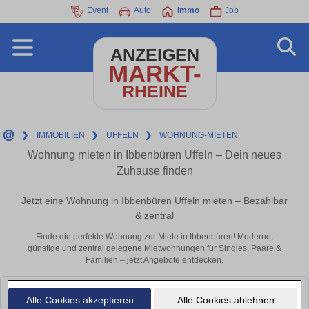
Event
Auto
Immo
Job
ANZEIGEN
MARKT-
RHEINE
❯
IMMOBILIEN
❯
UFFELN
❯
WOHNUNG-MIETEN
Wohnung mieten in Ibbenbüren Uffeln – Dein neues
Zuhause finden
Jetzt eine Wohnung in Ibbenbüren Uffeln mieten – Bezahlbar
& zentral
Finde die perfekte Wohnung zur Miete in Ibbenbüren! Moderne,
günstige und zentral gelegene Mietwohnungen für Singles, Paare &
Familien – jetzt Angebote entdecken.
Leider konnten wir derzeit keine passenden Objekte finden. Schauen Sie
Alle Cookies akzeptieren
Alle Cookies ablehnen
bald wieder vorbei!