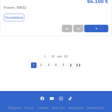
65.100 €
Freren, 49832
Grundstück
★
➦
➜
1 - 10 von 63
1
2
3
4
5
❯
❯❯
Ratgeber
Presse
Lokales
Über Uns
Impressum
Datenschutz