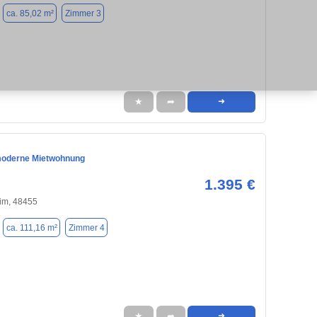
ca. 85,02 m²
Zimmer 3
★
➦
➜
moderne Mietwohnung
1.395 €
im, 48455
ca. 111,16 m²
Zimmer 4
★
➦
➜