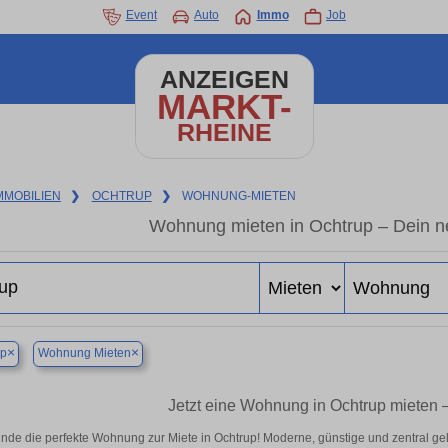
Event
Auto
Immo
Job
ANZEIGEN
MARKT-
RHEINE
MMOBILIEN
❯
OCHTRUP
❯
WOHNUNG-MIETEN
Wohnung mieten in Ochtrup – Dein n
×
×
up
Wohnung Mieten
Jetzt eine Wohnung in Ochtrup mieten –
inde die perfekte Wohnung zur Miete in Ochtrup! Moderne, günstige und zentral ge