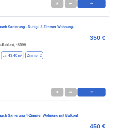
★
➦
➜
nach Sanierung - Ruhige 2-Zimmer Wohnung.
350 €
stfahlen), 48599
ca. 43,40 m²
Zimmer 2
★
➦
➜
nach Sanierung 4-Zimmer Wohnung mit Balkon!
450 €