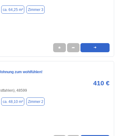
ca. 64,25 m²
Zimmer 3
★
➦
➜
ohnung zum wohlfühlen!
410 €
stfahlen), 48599
ca. 48,10 m²
Zimmer 2