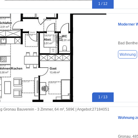
1 / 12
Moderner W
Bad Benthe
Wohnung
1 / 13
Wohnung zu
Gronau, 48