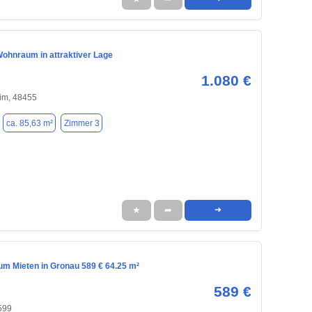
ohnraum in attraktiver Lage
1.080 €
im, 48455
ca. 85,63 m²
Zimmer 3
★
➦
➜
m Mieten in Gronau 589 € 64.25 m²
589 €
599