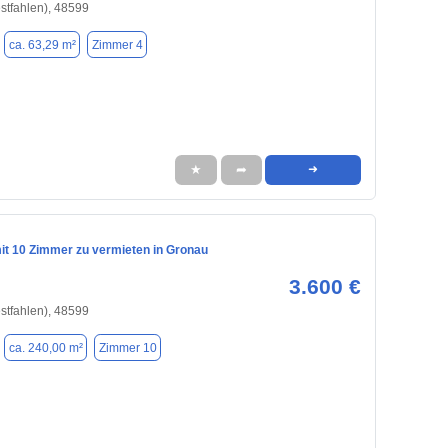
stfahlen), 48599
ca. 63,29 m²
Zimmer 4
★
➦
➜
mit 10 Zimmer zu vermieten in Gronau
3.600 €
stfahlen), 48599
ca. 240,00 m²
Zimmer 10