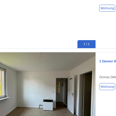
Wohnung
1 / 1
3 Zimmer W
Gronau (We
Wohnung