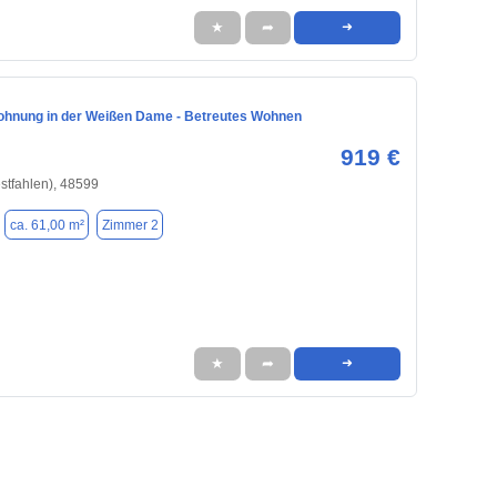
★
➦
➜
hnung in der Weißen Dame - Betreutes Wohnen
919 €
stfahlen), 48599
ca. 61,00 m²
Zimmer 2
★
➦
➜