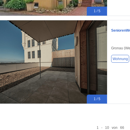
1 / 5
SeniorenWo
Gronau (We
Wohnung
1 / 5
1 - 10 von 66