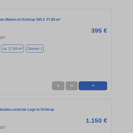
m Mieten in Ochtrup 395 € 37.89 m²
395 €
8607
ca. 37,89 m²
Zimmer 1
★
➦
➜
Neubau zentrale Lage in Ochtrup
1.150 €
8607