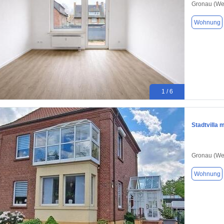
Gronau (We
Wohnung
1 / 6
Stadtvilla 
Gronau (We
Wohnung