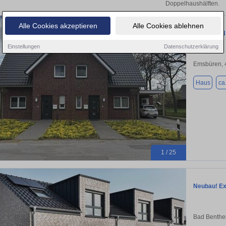
Doppelhaushälften.
Alle Cookies akzeptieren
Alle Cookies ablehnen
ImmobilieN
Einstellungen
Datenschutzerklärung
Emsbüren, 
Haus
ca
1 / 25
Neubau! Ex
Bad Benthe