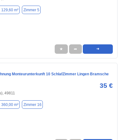
. 129,60 m²
Zimmer 5
★
➦
➜
nung Monteurunterkunft 10 SchlafZimmer Lingen Bramsche
35 €
s), 49811
. 360,00 m²
Zimmer 16