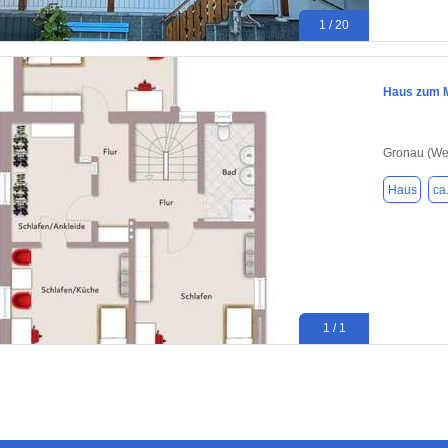
1 / 20
Haus zum M
Gronau (Wes
Haus
ca
1 / 1