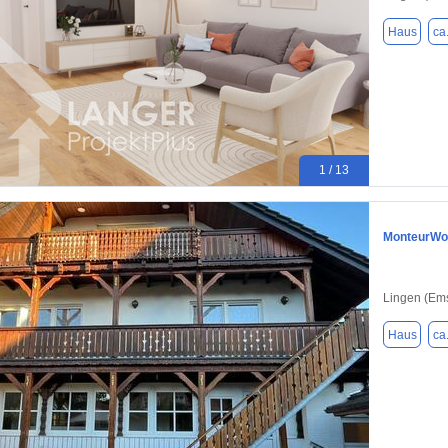
Haus
ca
1 / 13
MonteurWoh
Lingen (Em
Haus
ca