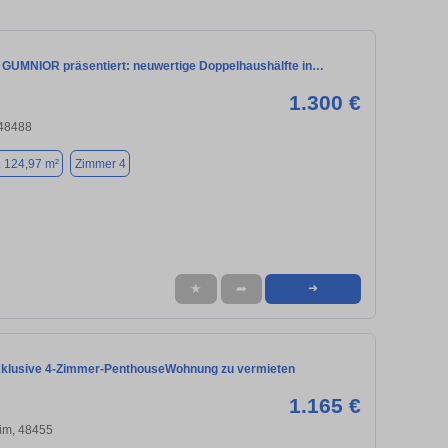
 GUMNIOR präsentiert: neuwertige Doppelhaushälfte in…
1.300 €
48488
. 124,97 m²
Zimmer 4
★
➦
➜
klusive 4-Zimmer-PenthouseWohnung zu vermieten
1.165 €
im, 48455