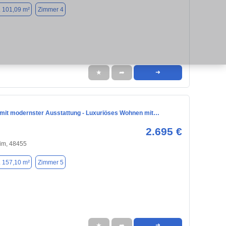
. 101,09 m²
Zimmer 4
★
➦
➜
mit modernster Ausstattung - Luxuriöses Wohnen mit…
2.695 €
im, 48455
. 157,10 m²
Zimmer 5
★
➦
➜