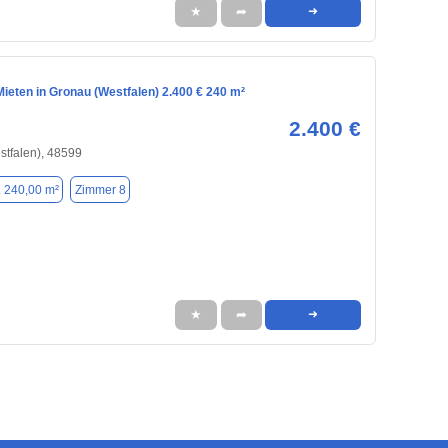
★
➦
➜
ieten in Gronau (Westfalen) 2.400 € 240 m²
2.400 €
tfalen), 48599
. 240,00 m²
Zimmer 8
★
➦
➜