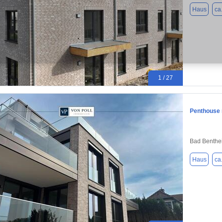
Haus
ca
1 / 27
Penthouse 
Bad Benthe
Haus
ca