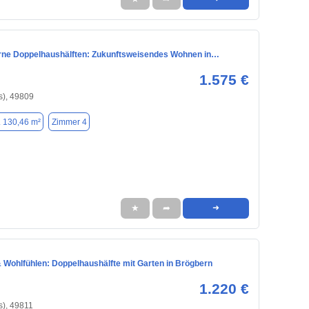
e Doppelhaushälften: Zukunftsweisendes Wohnen in…
1.575 €
s), 49809
. 130,46 m²
Zimmer 4
★
➦
➜
& Wohlfühlen: Doppelhaushälfte mit Garten in Brögbern
1.220 €
s), 49811