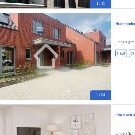
1 / 11
Hochmodern
Lingen (Em
Haus
ca
1 / 24
Einziehen 
Lingen (Em